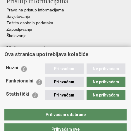
Pristup informacijama
Pravo na pristup informacijama
Savjetovanje
Zaštita osobnih podataka
Zapošljavanje
Školovanje
Važne poveznice
Ova stranica upotrebljava kolačiće
Ministarstvo unutarnjih poslova
Sindikati
Nužni
Prihvaćam
Ne prihvaćam
Udruge
Dom zdravlja MUP-a
Funkcionalni
Prihvaćam
Ne prihvaćam
Policijska akademija
Muzej policije
Statistički
Prihvaćam
Ne prihvaćam
Zaklada policijske solidarnosti
Centar za forenzična ispitivanja, istraživanja i vještačenja "Ivan
Vučetić"
Prihvaćam odabrane
Policijske uprave
Prihvaćam sve