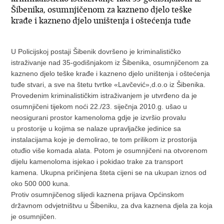
Šibenika, osumnjičenom za kazneno djelo teške
krađe i kazneno djelo uništenja i oštećenja tuđe
U Policijskoj postaji Šibenik dovršeno je kriminalističko
istraživanje nad 35-godišnjakom iz Šibenika, osumnjičenom za
kazneno djelo teške krađe i kazneno djelo uništenja i oštećenja
tuđe stvari, a sve na štetu tvrtke «Lavčević»,d.o.o iz Šibenika.
Provedenim kriminalističkim istraživanjem je utvrđeno da je
osumnjičeni tijekom noći 22./23. siječnja 2010.g. ušao u
neosigurani prostor kamenoloma gdje je izvršio provalu
u prostorije u kojima se nalaze upravljačke jedinice sa
instalacijama koje je demolirao, te tom prilikom iz prostorija
otuđio više komada alata. Potom je osumnjičeni na otvorenom
dijelu kamenoloma isjekao i pokidao trake za transport
kamena. Ukupna pričinjena šteta cijeni se na ukupan iznos od
oko 500 000 kuna.
Protiv osumnjičenog slijedi kaznena prijava Općinskom
državnom odvjetništvu u Šibeniku, za dva kaznena djela za koja
je osumnjičen.