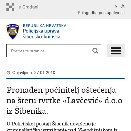
Preskoči
A
A
na
Prilagodba pristupačnosti
glavni
sadržaj
Objavljeno: 27.01.2010.
Pronađen počinitelj oštećenja
na štetu tvrtke «Lavčević» d.o.o
iz Šibenika.
U Policijskoj postaji Šibenik dovršeno je
kriminalističko istraživanje nad 35-godišnjakom iz