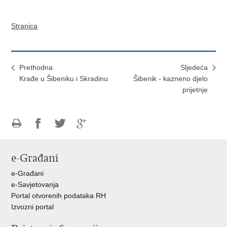
Stranica
Prethodna
Sljedeća
Krađe u Šibeniku i Skradinu
Šibenik - kazneno djelo
prijetnje
Ispiši
Podijeli
Podijeli
Podijeli
stranicu
na
na
na
e-Građani
Facebooku
Twitteru
Google
+
e-Građani
e-Savjetovanja
Portal otvorenih podataka RH
Izvozni portal