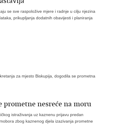
astavlja
ju se sve raspoložive mjere i radnje u cilju njezina
taka, prikupljanja dodatnih obavijesti i planiranja
skretanja za mjesto Biskupija, dogodila se prometna
je prometne nesreće na moru
tičkog istraživanja uz kaznenu prijavu predan
amobora zbog kaznenog djela izazivanja prometne