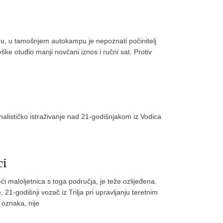
nu, u tamošnjem autokampu je nepoznati počinitelj
ške otuđio manji novčani iznos i ručni sat. Protiv
inalističko istraživanje nad 21-godišnjakom iz Vodica
ci
i maloljetnica s toga područja, je teže ozlijeđena.
1-godišnji vozač iz Trilja pri upravljanju teretnim
 oznaka, nije