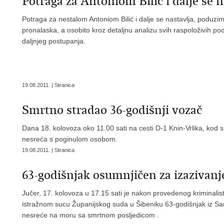
Potraga za Antoniom Bilić i dalje se n
Potraga za nestalom Antoniom Bilić i dalje se nastavlja, poduzima
pronalaska, a osobito kroz detaljnu analizu svih raspoloživih poda
daljnjeg postupanja.
19.08.2011. | Stranica
Smrtno stradao 36-godišnji vozač
Dana 18. kolovoza oko 11.00 sati na cesti D-1 Knin-Vrlika, kod 
nesreća s poginulom osobom.
19.08.2011. | Stranica
63-godišnjak osumnjičen za izazivan
Jučer, 17. kolovoza u 17.15 sati je nakon provedenog kriminalis
istražnom sucu Županijskog suda u Šibeniku 63-godišnjak iz S
nesreće na moru sa smrtnom posljedicom .