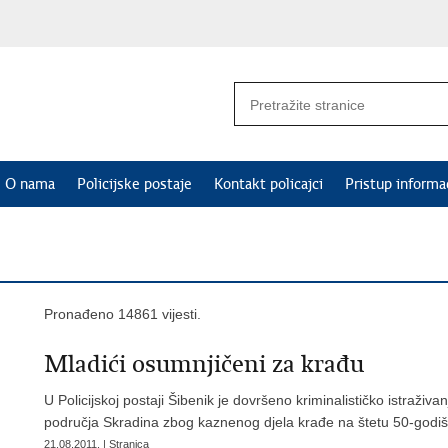
O nama
Policijske postaje
Kontakt policajci
Pristup informa
Pronađeno 14861 vijesti.
Mladići osumnjičeni za krađu
U Policijskoj postaji Šibenik je dovršeno kriminalističko istraži
područja Skradina zbog kaznenog djela krađe na štetu 50-godiš
21.08.2011. | Stranica