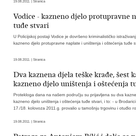
19.08.2011. | Stranica
Vodice - kazneno djelo protupravne na
tuđe stvari
U Policijskoj postaji Vodice je dovršeno kriminalističko istraži
kazneno djelo protupravne naplate i uništenja i oštećenja tuđe st
19.08.2011. | Stranica
Dva kaznena djela teške krađe, šest k
kazneno djelo uništenja i oštećenja t
Protekloga dana na našem području su prijavljena su dva kaznen
kazneno djelo uništenja i oštećenja tuđe stvari, i to: - u Brodarici
17./18. kolovoza 2011.g. provalio u tamošnju trgovinu i otuđio 
19.08.2011. | Stranica