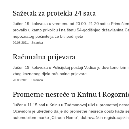
Sažetak za protekla 24 sata
Jučer, 19. kolovoza u vremenu od 20.00- 21.20 sati u Primošte
provalio u kamp prikolicu i na štetu 54-godišnjeg državljanina Če
nepoznatog počinitelja će biti podnijeta
20.08.2011. | Stranica
Računalna prijevara
Jučer, 19. kolovoza u Policijskoj postaji Vodice je dovršeno krim
zbog kaznenog djela računalne prijevare.
20.08.2011. | Stranica
Prometne nesreće u Kninu i Rogozni
Jučer u 11.15 sati u Kninu u Tuđmanovoj ulici u prometnoj nesreć
Očevidom je utvrđeno da je do prometne nesreće došlo kada se, 2
automobilom marke „Citroen Nemo“, dubrovačkih registracijskih