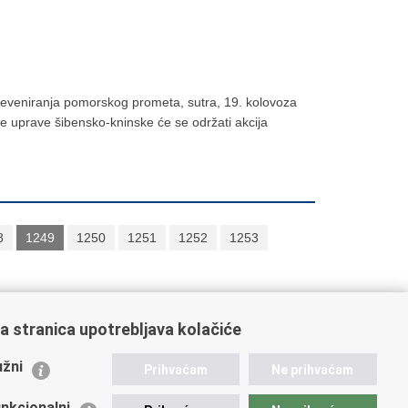
i preveniranja pomorskog prometa, sutra, 19. kolovoza
ke uprave šibensko-kninske će se održati akcija
8
1249
1250
1251
1252
1253
a stranica upotrebljava kolačiće
ažne poveznice
žni
Prihvaćam
Ne prihvaćam
istarstvo unutarnjih poslova
dikati
nkcionalni