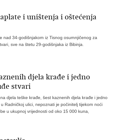
plate i uništenja i oštećenja
vanje nad 34-godišnjakom iz Tisnog osumnjičenog za
vari, sve na štetu 29-godišnjaka iz Bibinja.
aznenih djela krađe i jedno
uđe stvari
a djela teške krađe, šest kaznenih djela krađe i jedno
 u Radničkoj ulici, nepoznati je počinitelj tijekom noći
robe u ukupnoj vrijednosti od oko 15 000 kuna,