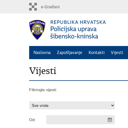
Preskoči
na
glavni
sadržaj
Naslovna
Zapošljavanje
Kontakti
Vijesti
Vijesti
Filtrirajte vijesti:
Od: