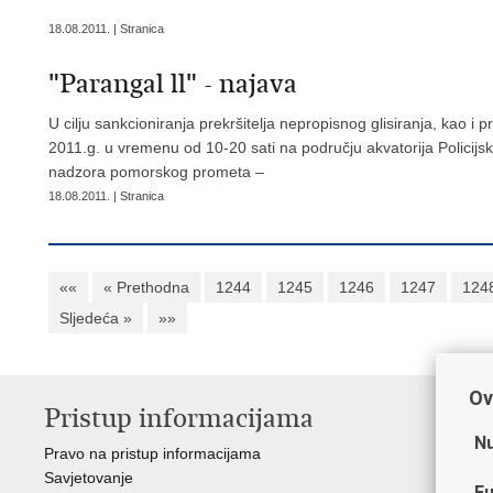
18.08.2011. | Stranica
"Parangal ll" - najava
U cilju sankcioniranja prekršitelja nepropisnog glisiranja, kao 
2011.g. u vremenu od 10-20 sati na području akvatorija Policijs
nadzora pomorskog prometa –
18.08.2011. | Stranica
««
« Prethodna
1244
1245
1246
1247
124
Sljedeća »
»»
Ov
Pristup informacijama
V
Nu
Pravo na pristup informacijama
Min
Savjetovanje
Sin
Fu