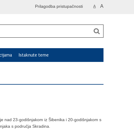
A
Prilagodba pristupačnosti
A
cijama
Istaknute teme
vanje nad 23-godišnjakom iz Šibenika i 20-godišnjakom s
njaka s područja Skradina.