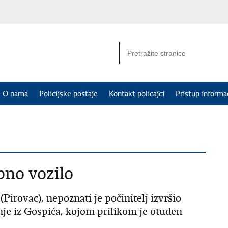
O nama
Policijske postaje
Kontakt policajci
Pristup informa
bno vozilo
Pirovac), nepoznati je počinitelj izvršio
nje iz Gospića, kojom prilikom je otuđen