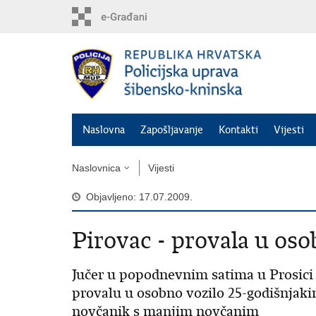
Preskoči
na
glavni
sadržaj
Naslovna
Zapošljavanje
Kontakti
Vijesti
Naslovnica
Vijesti
Objavljeno: 17.07.2009.
Pirovac - provala u oso
Jučer u popodnevnim satima u Prosici (
provalu u osobno vozilo 25-godišnjaki
novčanik s manjim novčanim