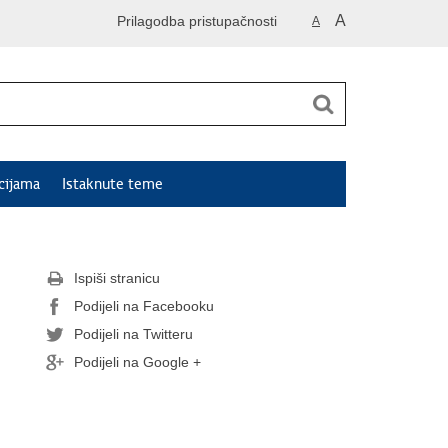
A
Prilagodba pristupačnosti
A
cijama
Istaknute teme
Ispiši stranicu
Podijeli na Facebooku
Podijeli na Twitteru
Podijeli na Google +