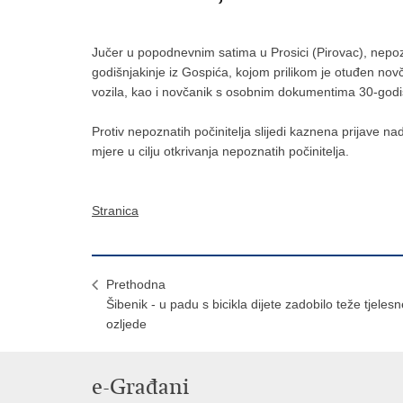
Jučer u
popodnevnim satima u Prosici (Pirovac), nepozna
godišnjakinje iz Gospića, kojom prilikom je otuđen no
vozila, kao i novčanik s osobnim dokumentima 30-godiš
Protiv nepoznatih počinitelja slijedi kaznena prijave
mjere u cilju otkrivanja nepoznatih počinitelja.
Stranica
Prethodna
Šibenik - u padu s bicikla dijete zadobilo teže tjelesn
ozljede
e-Građani