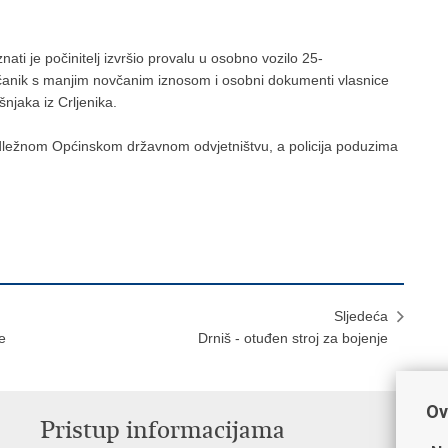
ti je počinitelj izvršio provalu u osobno vozilo 25-
včanik s manjim novčanim iznosom i osobni dokumenti vlasnice
njaka iz Crljenika.
 nadležnom Općinskom državnom odvjetništvu, a policija poduzima
Sljedeća
e
Drniš - otuđen stroj za bojenje
Ov
Pristup informacijama
V