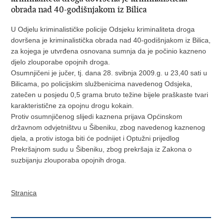
obrada nad 40-godišnjakom iz Bilica
U Odjelu kriminalističke policije Odsjeku kriminaliteta droga
dovršena je kriminalistička obrada nad 40-godišnjakom iz Bilica,
za kojega je utvrđena osnovana sumnja da je počinio kazneno
djelo zlouporabe opojnih droga.
Osumnjičeni je jučer, tj. dana 28. svibnja 2009.g. u 23,40 sati u
Bilicama, po policijskim službenicima navedenog Odsjeka,
zatečen u posjedu 0,5 grama bruto težine bijele praškaste tvari
karakteristične za opojnu drogu kokain.
Protiv osumnjičenog slijedi kaznena prijava Općinskom
državnom odvjetništvu u Šibeniku, zbog navedenog kaznenog
djela, a protiv istoga biti će podnijet i Optužni prijedlog
Prekršajnom sudu u Šibeniku, zbog prekršaja iz Zakona o
suzbijanju zlouporaba opojnih droga.
Stranica