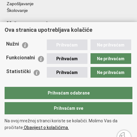
Zapošljavanje
Školovanje
Važne poveznice
Ova stranica upotrebljava kolačiće
Ministarstvo unutarnjih poslova
Sindikati
Nužni
Prihvaćam
Ne prihvaćam
Udruge
Dom zdravlja MUP-a
Funkcionalni
Prihvaćam
Ne prihvaćam
Policijska akademija
Muzej policije
Statistički
Prihvaćam
Ne prihvaćam
Zaklada policijske solidarnosti
Centar za forenzična ispitivanja, istraživanja i vještačenja "Ivan
Vučetić"
Prihvaćam odabrane
Policijske uprave
Prihvaćam sve
Povratak na vrh
Na ovoj mrežnoj stranci koriste se kolačići. Molimo Vas da
Copyright © 2026 Policijska uprava šibensko-kninska.
Uvjeti korištenja
.
pročitate
Obavijest o kolačićima.
Izjava o pristupačnosti
.