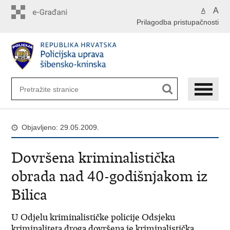
Preskoči
A
A
na
Prilagodba pristupačnosti
glavni
sadržaj
Objavljeno: 29.05.2009.
Dovršena kriminalistička
obrada nad 40-godišnjakom iz
Bilica
U Odjelu kriminalističke policije Odsjeku
kriminaliteta droga dovršena je kriminalistička