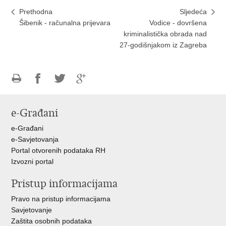
Prethodna
Sljedeća
Šibenik - računalna prijevara
Vodice - dovršena
kriminalistička obrada nad
27-godišnjakom iz Zagreba
Ispiši
Podijeli
Podijeli
Podijeli
stranicu
na
na
na
e-Građani
Facebooku
Twitteru
Google
+
e-Građani
e-Savjetovanja
Portal otvorenih podataka RH
Izvozni portal
Pristup informacijama
Pravo na pristup informacijama
Savjetovanje
Zaštita osobnih podataka