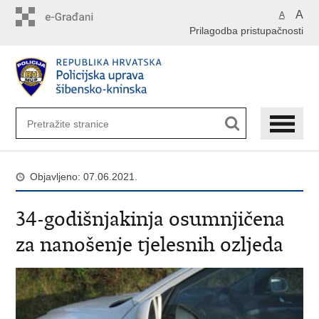
Preskoči
A
A
na
Prilagodba pristupačnosti
glavni
sadržaj
Objavljeno: 07.06.2021.
34-godišnjakinja osumnjičena
za nanošenje tjelesnih ozljeda