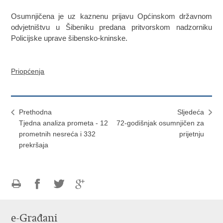
Osumnjičena je uz kaznenu prijavu Općinskom državnom
odvjetništvu u Šibeniku predana pritvorskom nadzorniku
Policijske uprave šibensko-kninske.
Priopćenja
Prethodna
Sljedeća
Tjedna analiza prometa - 12
72-godišnjak osumnjičen za
prometnih nesreća i 332
prijetnju
prekršaja
Ispiši
Podijeli
Podijeli
Podijeli
stranicu
na
na
na
e-Građani
Facebooku
Twitteru
Google