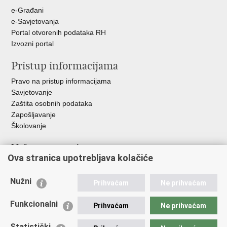
+
e-Građani
e-Savjetovanja
Portal otvorenih podataka RH
Izvozni portal
Pristup informacijama
Pravo na pristup informacijama
Savjetovanje
Zaštita osobnih podataka
Zapošljavanje
Školovanje
Važne poveznice
Ova stranica upotrebljava kolačiće
Ministarstvo unutarnjih poslova
Sindikati
Nužni
Prihvaćam
Ne prihvaćam
Udruge
Dom zdravlja MUP-a
Funkcionalni
Prihvaćam
Ne prihvaćam
Policijska akademija
Muzej policije
Statistički