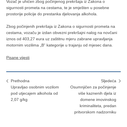
Vozač je uhićen zbog počinjenog prekršaja iz Zakona o
sigurnosti prometa na cestama, te je smješten u posebne
prostorije policije do prestanka djelovanja alkohola.
Zbog počinjenih prekršaja iz Zakona o sigurnosti prometa na
cestama, vozaču je izdan obvezni prekršajni nalog na novčani
iznos od 403,27 eura uz zaštitnu mjeru zabrane upravljanja
motornim vozilima „B“ kategorije u trajanju od mjesec dana.
Pisane vijesti
Prethodna
Sljedeća
Upravljao osobnim vozilom
Osumnjičen za počinjenje
pod utjecajem alkohola od
više kaznenih djela iz
2,07 g/kg
domene imovinskog
kriminaliteta, predan
pritvorskom nadzorniku