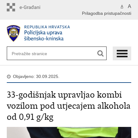
Preskoči
A
A
na
Prilagodba pristupačnosti
glavni
sadržaj
Objavljeno: 30.09.2025.
33-godišnjak upravljao kombi
vozilom pod utjecajem alkohola
od 0,91 g/kg