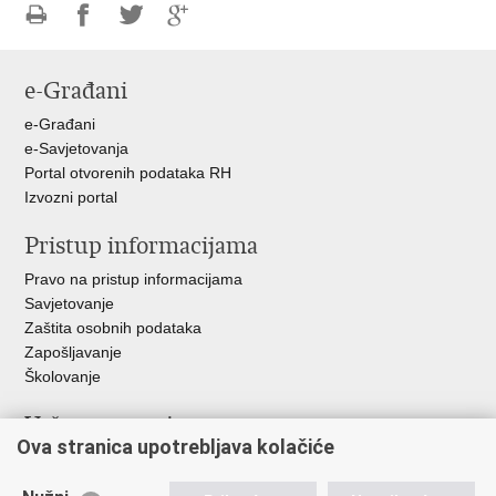
Ispiši
Podijeli
Podijeli
Podijeli
stranicu
na
na
na
e-Građani
Facebooku
Twitteru
Google
+
e-Građani
e-Savjetovanja
Portal otvorenih podataka RH
Izvozni portal
Pristup informacijama
Pravo na pristup informacijama
Savjetovanje
Zaštita osobnih podataka
Zapošljavanje
Školovanje
Važne poveznice
Ova stranica upotrebljava kolačiće
Ministarstvo unutarnjih poslova
Sindikati