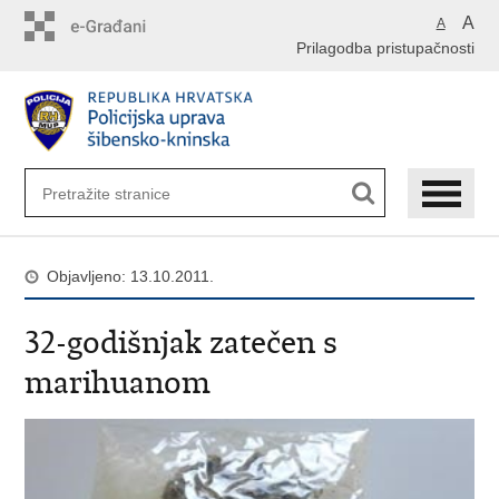
Preskoči
A
A
na
Prilagodba pristupačnosti
glavni
sadržaj
Objavljeno: 13.10.2011.
32-godišnjak zatečen s
marihuanom