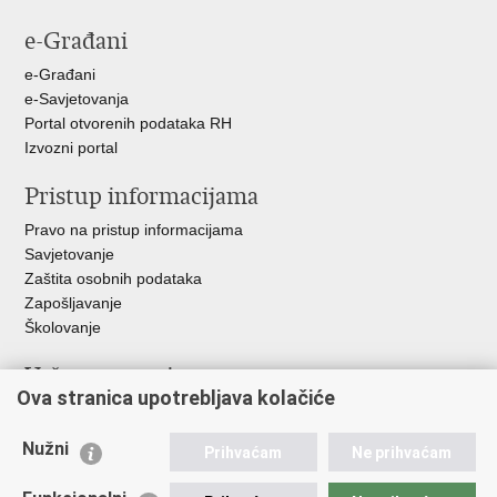
stranicu
na
na
na
e-Građani
Facebooku
Twitteru
Google
+
e-Građani
e-Savjetovanja
Portal otvorenih podataka RH
Izvozni portal
Pristup informacijama
Pravo na pristup informacijama
Savjetovanje
Zaštita osobnih podataka
Zapošljavanje
Školovanje
Važne poveznice
Ova stranica upotrebljava kolačiće
Ministarstvo unutarnjih poslova
Sindikati
Nužni
Prihvaćam
Ne prihvaćam
Udruge
Dom zdravlja MUP-a