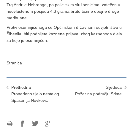
Trg Andrije Hebranga, po policijskim službenicima, zatečen u
neovlaštenom posjedu 4.3 grama bruto težine opojne droge
marihuane.
Protiv osumnjičenoga će Općinskom državnom odvjetništvu u
Šibeniku biti podnijeta kaznena prijava, zbog kaznenoga djela
za koje je osumnjičen.
Stranica
Prethodna
Sljedeća
Pronađeno tijelo nestalog
Požar na području Srime
Spasenija Novković
Ispiši
Podijeli
Podijeli
Podijeli