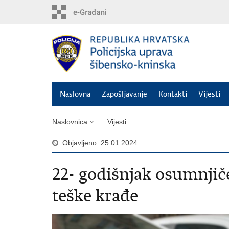
Preskoči
na
glavni
sadržaj
Naslovna
Zapošljavanje
Kontakti
Vijesti
Naslovnica
Vijesti
Objavljeno: 25.01.2024.
22- godišnjak osumnjič
teške krađe