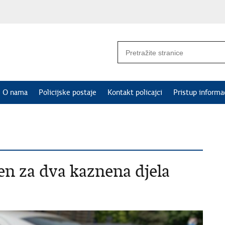
O nama
Policijske postaje
Kontakt policajci
Pristup informa
en za dva kaznena djela