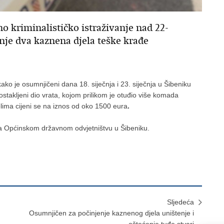
no kriminalističko istraživanje nad 22-
je dva kaznena djela teške krađe
ako je osumnjičeni dana 18. siječnja i 23. siječnja u Šibeniku
ostakljeni dio vrata, kojom prilikom je otuđio više komada
elima cijeni se na iznos od oko 1500 eura
.
va Općinskom državnom odvjetništvu u Šibeniku.
Sljedeća
Osumnjičen za počinjenje kaznenog djela uništenje i