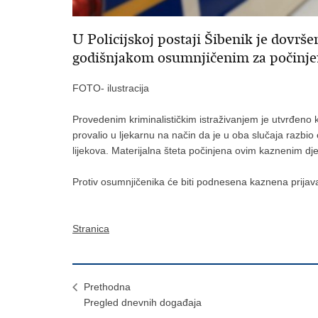
U Policijskoj postaji Šibenik je dovrše
godišnjakom osumnjičenim za počinjen
FOTO- ilustracija
Provedenim kriminalističkim istraživanjem je utvrđeno k
provalio u ljekarnu na način da je u oba slučaja razbio 
lijekova. Materijalna šteta počinjena ovim kaznenim dj
Protiv osumnjičenika će biti podnesena kaznena prija
Stranica
Prethodna
Pregled dnevnih događaja