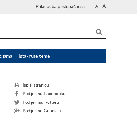
A
Prilagodba pristupačnosti
A
cijama
Istaknute teme
Ispiši stranicu
Podijeli na Facebooku
Podijeli na Twitteru
Podijeli na Google +