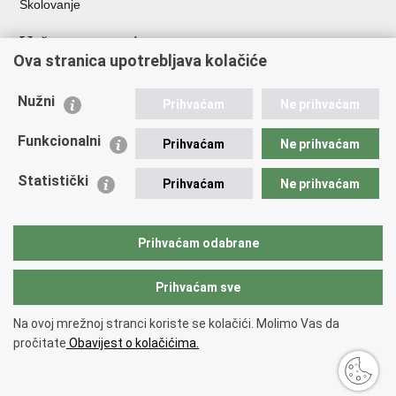
Školovanje
Važne poveznice
Ova stranica upotrebljava kolačiće
Ministarstvo unutarnjih poslova
Sindikati
Nužni
Prihvaćam
Ne prihvaćam
Udruge
Dom zdravlja MUP-a
Funkcionalni
Prihvaćam
Ne prihvaćam
Policijska akademija
Muzej policije
Statistički
Prihvaćam
Ne prihvaćam
Zaklada policijske solidarnosti
Centar za forenzična ispitivanja, istraživanja i vještačenja "Ivan
Vučetić"
Prihvaćam odabrane
Policijske uprave
Prihvaćam sve
Povratak na vrh
Na ovoj mrežnoj stranci koriste se kolačići. Molimo Vas da
Copyright © 2026 Policijska uprava šibensko-kninska.
Uvjeti korištenja
.
pročitate
Obavijest o kolačićima.
Izjava o pristupačnosti
.