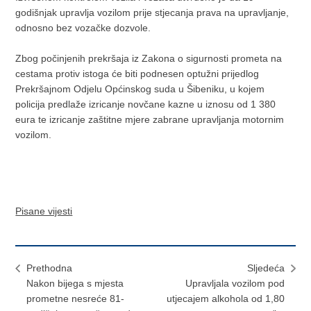
godišnjak upravlja vozilom prije stjecanja prava na upravljanje,
odnosno bez vozačke dozvole.
Zbog počinjenih prekršaja iz Zakona o sigurnosti prometa na
cestama protiv istoga će biti podnesen optužni prijedlog
Prekršajnom Odjelu Općinskog suda u Šibeniku, u kojem
policija predlaže izricanje novčane kazne u iznosu od 1 380
eura te izricanje zaštitne mjere zabrane upravljanja motornim
vozilom.
Pisane vijesti
Prethodna
Sljedeća
Nakon bijega s mjesta
Upravljala vozilom pod
prometne nesreće 81-
utjecajem alkohola od 1,80