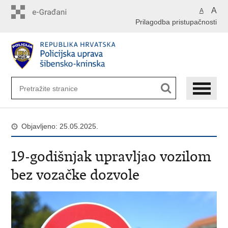
Preskoči
A
A
na
Prilagodba pristupačnosti
glavni
sadržaj
Objavljeno: 25.05.2025.
19-godišnjak upravljao vozilom
bez vozačke dozvole