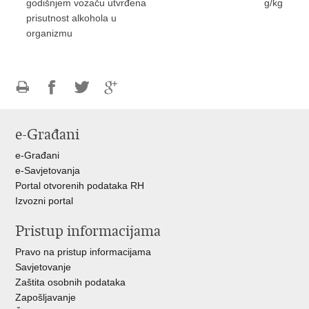
godišnjem vozaču utvrđena
g/kg
prisutnost alkohola u
organizmu
Ispiši
Podijeli
Podijeli
Podijeli
stranicu
na
na
na
e-Građani
Facebooku
Twitteru
Google
+
e-Građani
e-Savjetovanja
Portal otvorenih podataka RH
Izvozni portal
Pristup informacijama
Pravo na pristup informacijama
Savjetovanje
Zaštita osobnih podataka
Zapošljavanje