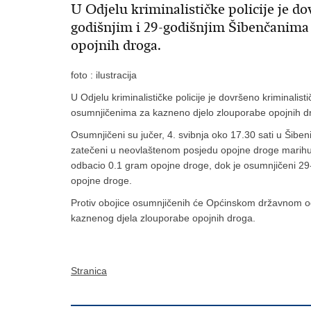
U Odjelu kriminalističke policije je do
godišnjim i 29-godišnjim Šibenčanima
opojnih droga.
foto : ilustracija
U Odjelu kriminalističke policije je dovršeno kriminali
osumnjičenima za kazneno djelo zlouporabe opojnih d
Osumnjičeni su jučer, 4. svibnja oko 17.30 sati u Šibeni
zatečeni u neovlaštenom posjedu opojne droge marihua
odbacio 0.1 gram opojne droge, dok je osumnjičeni 29
opojne droge.
Protiv obojice osumnjičenih će Općinskom državnom odv
kaznenog djela zlouporabe opojnih droga.
Stranica