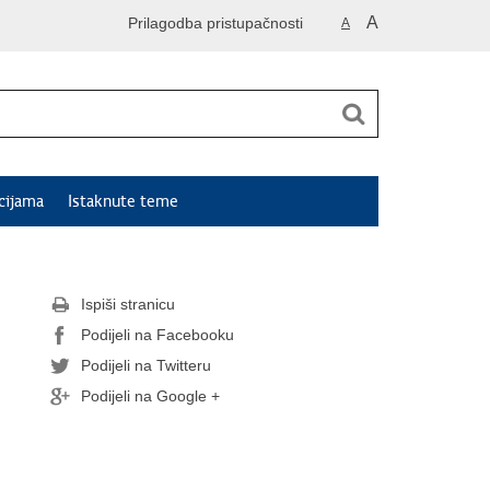
A
Prilagodba pristupačnosti
A
cijama
Istaknute teme
Ispiši stranicu
Podijeli na Facebooku
Podijeli na Twitteru
Podijeli na Google +