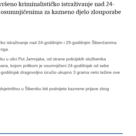
vršeno kriminalističko istraživanje nad 24-
 osumnjičenima za kazneno djelo zlouporabe
stičko istraživanje nad 24-godišnjim i 29-godišnjim Šibenčanima
roga.
ku u ulici Put Jamnjaka, od strane policijskih službenika
na, kojom prilikom je osumnjičeni 24-godišnjak od sebe
-godišnjak dragovoljno izručio ukupno 3 grama neto težine ove
jetništvu u Šibeniku biti podnijete kaznene prijave zbog