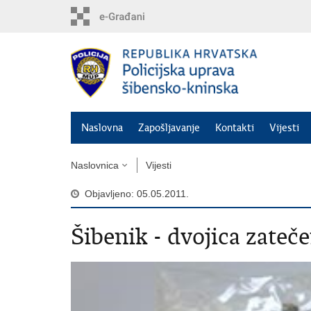
Preskoči
na
glavni
sadržaj
Naslovna
Zapošljavanje
Kontakti
Vijesti
Naslovnica
Vijesti
Objavljeno: 05.05.2011.
Šibenik - dvojica zate