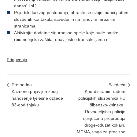
danas“ i sl.).
Prije bilo kakvog postupanja, obratite se svojoj banci putem
službenih kontakata navedenih na njihovim mrežnim
stranicama.
Aktivirajte dodatne sigurnosne opcije koje nude banke
(biometrijska zaštita, obavijesti o transakcijama i
Priopćenja
Prethodna
Sljedeća
Kazneno prijavljen zbog
Koordiniranim radom
nanošenje tjelesne ozljede
policijskih službenika PU
83-godišnjaku
šibensko-kninske i
Ravnateljstva policije
spriječena preprodaja
droge-oduzet kokain,
MDMA, vaga za precizno