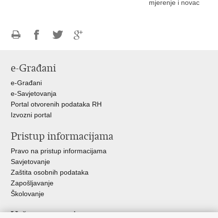
mjerenje i novac
Ispiši
Podijeli
Podijeli
Podijeli
stranicu
na
na
na
e-Građani
Facebooku
Twitteru
Google
+
e-Građani
e-Savjetovanja
Portal otvorenih podataka RH
Izvozni portal
Pristup informacijama
Pravo na pristup informacijama
Savjetovanje
Zaštita osobnih podataka
Zapošljavanje
Školovanje
Važne poveznice