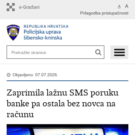
Preskoči
A
A
na
Prilagodba pristupačnosti
glavni
sadržaj
Objavljeno: 07.07.2026.
Zaprimila lažnu SMS poruku
banke pa ostala bez novca na
računu