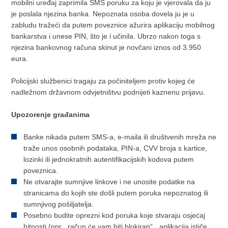
mobilni uređaj zaprimila SMS poruku za koju je vjerovala da ju
je poslala njezina banka. Nepoznata osoba dovela ju je u
zabludu tražeći da putem poveznice ažurira aplikaciju mobilnog
bankarstva i unese PIN, što je i učinila. Ubrzo nakon toga s
njezina bankovnog računa skinut je novčani iznos od 3.950
eura.
Policijski službenici tragaju za počiniteljem protiv kojeg će
nadležnom državnom odvjetništvu podnijeti kaznenu prijavu.
Upozorenje građanima
Banke nikada putem SMS-a, e-maila ili društvenih mreža ne
traže unos osobnih podataka, PIN-a, CVV broja s kartice,
lozinki ili jednokratnih autentifikacijskih kodova putem
poveznica.
Ne otvarajte sumnjive linkove i ne unosite podatke na
stranicama do kojih ste došli putem poruka nepoznatog ili
sumnjivog pošiljatelja.
Posebno budite oprezni kod poruka koje stvaraju osjećaj
hitnosti (npr. „račun će vam biti blokiran“, „aplikacija ističe