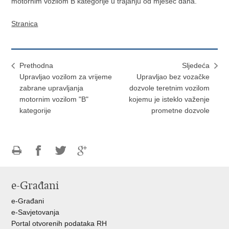
motornim vozilom B kategorije u trajanju od mjesec dana.
Stranica
Prethodna
Sljedeća
Upravljao vozilom za vrijeme
Upravljao bez vozačke
zabrane upravljanja
dozvole teretnim vozilom
motornim vozilom "B"
kojemu je isteklo važenje
kategorije
prometne dozvole
Ispiši
Podijeli
Podijeli
Podijeli
stranicu
na
na
na
e-Građani
Facebooku
Twitteru
Google
+
e-Građani
e-Savjetovanja
Portal otvorenih podataka RH