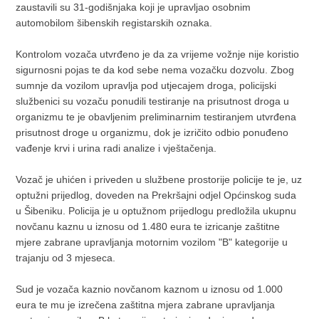
zaustavili su 31-godišnjaka koji je upravljao osobnim
automobilom šibenskih registarskih oznaka.
Kontrolom vozača utvrđeno je da za vrijeme vožnje nije koristio
sigurnosni pojas te da kod sebe nema vozačku dozvolu. Zbog
sumnje da vozilom upravlja pod utjecajem droga, policijski
službenici su vozaču ponudili testiranje na prisutnost droga u
organizmu te je obavljenim preliminarnim testiranjem utvrđena
prisutnost droge u organizmu, dok je izričito odbio ponuđeno
vađenje krvi i urina radi analize i vještačenja.
Vozač je uhićen i priveden u službene prostorije policije te je, uz
optužni prijedlog, doveden na Prekršajni odjel Općinskog suda
u Šibeniku. Policija je u optužnom prijedlogu predložila ukupnu
novčanu kaznu u iznosu od 1.480 eura te izricanje zaštitne
mjere zabrane upravljanja motornim vozilom "B" kategorije u
trajanju od 3 mjeseca.
Sud je vozača kaznio novčanom kaznom u iznosu od 1.000
eura te mu je izrečena zaštitna mjera zabrane upravljanja