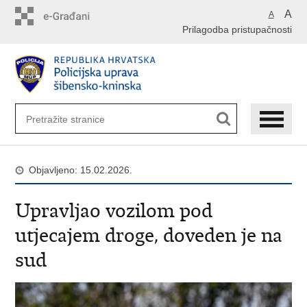
Preskoči
A
A
na
Prilagodba pristupačnosti
glavni
sadržaj
Objavljeno: 15.02.2026.
Upravljao vozilom pod
utjecajem droge, doveden je na
sud