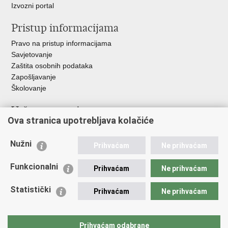
Izvozni portal
Pristup informacijama
Pravo na pristup informacijama
Savjetovanje
Zaštita osobnih podataka
Zapošljavanje
Školovanje
Važne poveznice
Ova stranica upotrebljava kolačiće
Ministarstvo unutarnjih poslova
Sindikati
Nužni
Prihvaćam
Ne prihvaćam
Udruge
Dom zdravlja MUP-a
Funkcionalni
Prihvaćam
Ne prihvaćam
Policijska akademija
Muzej policije
Statistički
Prihvaćam
Ne prihvaćam
Zaklada policijske solidarnosti
Centar za forenzična ispitivanja, istraživanja i vještačenja "Ivan
Vučetić"
Prihvaćam odabrane
Policijske uprave