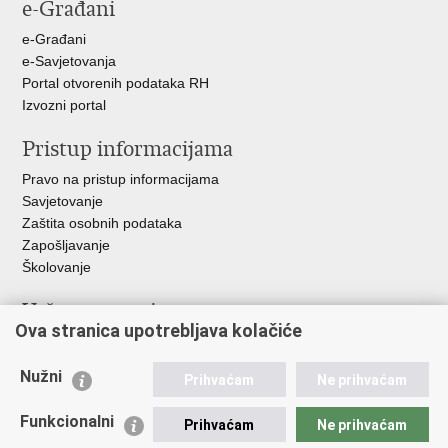
e-Građani
Facebooku
Twitteru
Google
+
e-Građani
e-Savjetovanja
Portal otvorenih podataka RH
Izvozni portal
Pristup informacijama
Pravo na pristup informacijama
Savjetovanje
Zaštita osobnih podataka
Zapošljavanje
Školovanje
Važne poveznice
Ova stranica upotrebljava kolačiće
Ministarstvo unutarnjih poslova
Sindikati
Nužni
Prihvaćam
Ne prihvaćam
Udruge
Dom zdravlja MUP-a
Funkcionalni
Prihvaćam
Ne prihvaćam
Policijska akademija