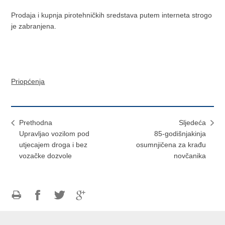
Prodaja i kupnja pirotehničkih sredstava putem interneta strogo
je zabranjena.
Priopćenja
Prethodna
Sljedeća
Upravljao vozilom pod
85-godišnjakinja
utjecajem droga i bez
osumnjičena za krađu
vozačke dozvole
novčanika
Ispiši
Podijeli
Podijeli
Podijeli
stranicu
na
na
na