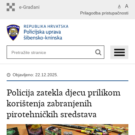
Preskoči
A
A
na
Prilagodba pristupačnosti
glavni
sadržaj
Objavljeno: 22.12.2025.
Policija zatekla djecu prilikom
korištenja zabranjenih
pirotehničkih sredstava