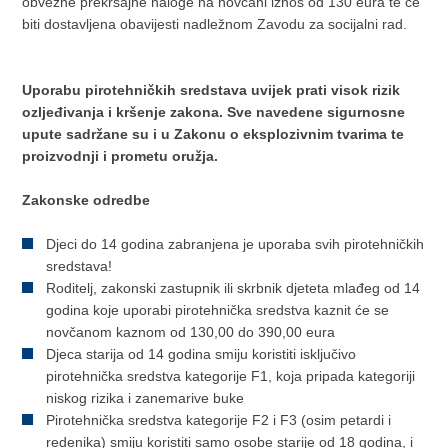
obvezne prekršajne naloge na novčani iznos od 130 eura te će
biti dostavljena obavijesti nadležnom Zavodu za socijalni rad.
Uporabu pirotehničkih sredstava uvijek prati visok rizik
ozljeđivanja i kršenje zakona. Sve navedene sigurnosne
upute sadržane su i u Zakonu o eksplozivnim tvarima te
proizvodnji i prometu oružja​.
Zakonske odredbe
Djeci do 14 godina zabranjena je uporaba svih pirotehničkih
sredstava!
Roditelj, zakonski zastupnik ili skrbnik djeteta mlađeg od 14
godina koje uporabi pirotehnička sredstva kaznit će se
novčanom kaznom od 130,00 do 390,00 eura
Djeca starija od 14 godina smiju koristiti isključivo
pirotehnička sredstva kategorije F1, koja pripada kategoriji
niskog rizika i zanemarive buke
Pirotehnička sredstva kategorije F2 i F3 (osim petardi i
redenika) smiju koristiti samo osobe starije od 18 godina, i