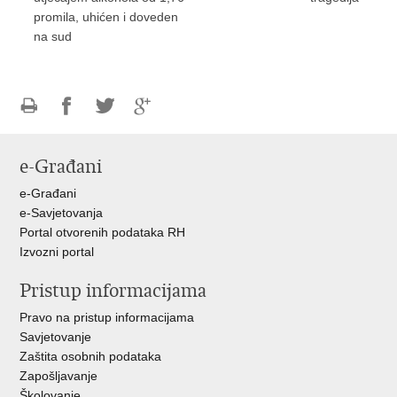
promila, uhićen i doveden
na sud
Ispiši
Podijeli
Podijeli
Podijeli
stranicu
na
na
na
e-Građani
Facebooku
Twitteru
Google
+
e-Građani
e-Savjetovanja
Portal otvorenih podataka RH
Izvozni portal
Pristup informacijama
Pravo na pristup informacijama
Savjetovanje
Zaštita osobnih podataka
Zapošljavanje
Školovanje