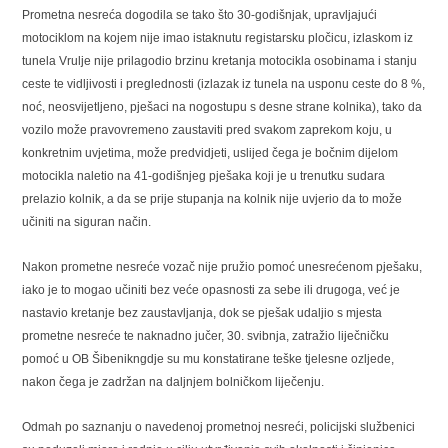
Prometna nesreća dogodila se tako što 30-godišnjak, upravljajući
motociklom na kojem nije imao istaknutu registarsku pločicu, izlaskom iz
tunela Vrulje nije prilagodio brzinu kretanja motocikla osobinama i stanju
ceste te vidljivosti i preglednosti (izlazak iz tunela na usponu ceste do 8 %,
noć, neosvijetljeno, pješaci na nogostupu s desne strane kolnika), tako da
vozilo može pravovremeno zaustaviti pred svakom zaprekom koju, u
konkretnim uvjetima, može predvidjeti, uslijed čega je bočnim dijelom
motocikla naletio na 41-godišnjeg pješaka koji je u trenutku sudara
prelazio kolnik, a da se prije stupanja na kolnik nije uvjerio da to može
učiniti na siguran način.
Nakon prometne nesreće vozač nije pružio pomoć unesrećenom pješaku,
iako je to mogao učiniti bez veće opasnosti za sebe ili drugoga, već je
nastavio kretanje bez zaustavljanja, dok se pješak udaljio s mjesta
prometne nesreće te naknadno jučer, 30. svibnja, zatražio liječničku
pomoć u OB Šibenikngdje su mu konstatirane teške tjelesne ozljede,
nakon čega je zadržan na daljnjem bolničkom liječenju.
Odmah po saznanju o navedenoj prometnoj nesreći, policijski službenici