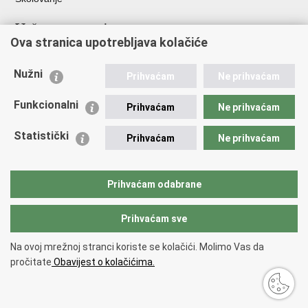
Važne poveznice
Ova stranica upotrebljava kolačiće
Ministarstvo unutarnjih poslova
Sindikati
Nužni
Prihvaćam
Ne prihvaćam
Udruge
Dom zdravlja MUP-a
Funkcionalni
Prihvaćam
Ne prihvaćam
Policijska akademija
Muzej policije
Statistički
Prihvaćam
Ne prihvaćam
Zaklada policijske solidarnosti
Centar za forenzična ispitivanja, istraživanja i vještačenja "Ivan
Vučetić"
Prihvaćam odabrane
Policijske uprave
Prihvaćam sve
Povratak na vrh
Na ovoj mrežnoj stranci koriste se kolačići. Molimo Vas da
Copyright © 2026 Policijska uprava šibensko-kninska.
Uvjeti korištenja
.
pročitate
Obavijest o kolačićima.
Izjava o pristupačnosti
.