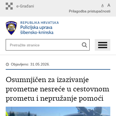
Preskoči
A
A
na
Prilagodba pristupačnosti
glavni
sadržaj
Objavljeno: 31.05.2026.
Osumnjičen za izazivanje
prometne nesreće u cestovnom
prometu i nepružanje pomoći