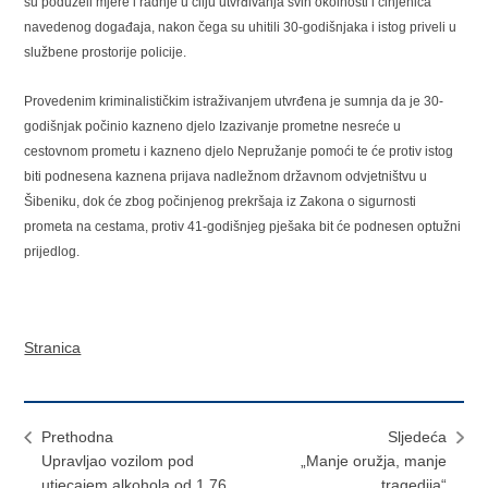
su poduzeli mjere i radnje u cilju utvrđivanja svih okolnosti i činjenica
navedenog događaja, nakon čega su uhitili 30-godišnjaka i istog priveli u
službene prostorije policije.
Provedenim kriminalističkim istraživanjem utvrđena je sumnja da je 30-
godišnjak počinio kazneno djelo Izazivanje prometne nesreće u
cestovnom prometu i kazneno djelo Nepružanje pomoći te će protiv istog
biti podnesena kaznena prijava nadležnom državnom odvjetništvu u
Šibeniku, dok će zbog počinjenog prekršaja iz Zakona o sigurnosti
prometa na cestama, protiv 41-godišnjeg pješaka bit će podnesen optužni
prijedlog.
Stranica
Prethodna
Sljedeća
Upravljao vozilom pod
„Manje oružja, manje
utjecajem alkohola od 1,76
tragedija“