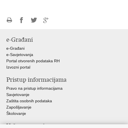
Ispiši
Podijeli
Podijeli
Podijeli
stranicu
na
na
na
e-Građani
Facebooku
Twitteru
Google
+
e-Građani
e-Savjetovanja
Portal otvorenih podataka RH
Izvozni portal
Pristup informacijama
Pravo na pristup informacijama
Savjetovanje
Zaštita osobnih podataka
Zapošljavanje
Školovanje
Važne poveznice