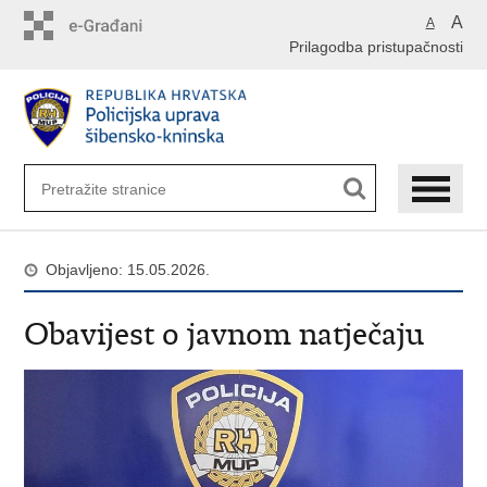
Preskoči
A
A
na
Prilagodba pristupačnosti
glavni
sadržaj
Objavljeno: 15.05.2026.
Obavijest o javnom natječaju