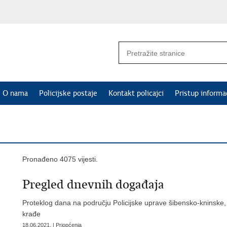
O nama
Policijske postaje
Kontakt policajci
Pristup informa
Pronađeno 4075 vijesti.
Pregled dnevnih događaja
Proteklog dana na području Policijske uprave šibensko-kninske, 
krađe
18.06.2021. | Priopćenja