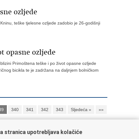
esne ozljede
Kninu, teške tjelesne ozljede zadobio je 26-godišnji
ot opasne ozljede
blizini Primoštena teške i po život opasne ozljede
ričnog bicikla te je zadržana na daljnjem bolničkom
39
340
341
342
343
Sljedeća »
»»
a stranica upotrebljava kolačiće
ažne poveznice