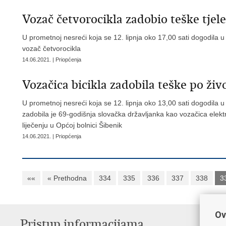
Vozač četvorocikla zadobio teške tjel
U prometnoj nesreći koja se 12. lipnja oko 17,00 sati dogodila u 
vozač četvorocikla
14.06.2021. | Priopćenja
Vozačica bicikla zadobila teške po živ
U prometnoj nesreći koja se 12. lipnja oko 13,00 sati dogodila u 
zadobila je 69-godišnja slovačka državljanka kao vozačica elekt
liječenju u Općoj bolnici Šibenik
14.06.2021. | Priopćenja
««
« Prethodna
334
335
336
337
338
3
Ov
Pristup informacijama
V