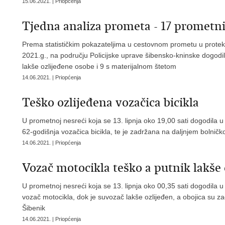
15.06.2021. | Priopćenja
Tjedna analiza prometa - 17 prometni
Prema statističkim pokazateljima u cestovnom prometu u protek
2021.g., na području Policijske uprave šibensko-kninske dogodil
lakše ozlijeđene osobe i 9 s materijalnom štetom
14.06.2021. | Priopćenja
Teško ozlijeđena vozačica bicikla
U prometnoj nesreći koja se 13. lipnja oko 19,00 sati dogodila u
62-godišnja vozačica bicikla, te je zadržana na daljnjem bolničko
14.06.2021. | Priopćenja
Vozač motocikla teško a putnik lakše 
U prometnoj nesreći koja se 13. lipnja oko 00,35 sati dogodila u 
vozač motocikla, dok je suvozač lakše ozlijeđen, a obojica su za
Šibenik
14.06.2021. | Priopćenja