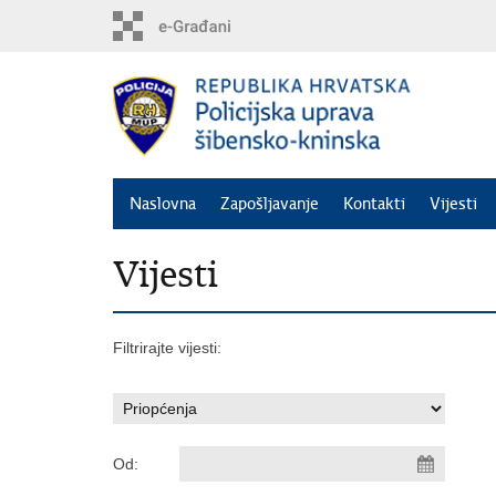
Preskoči
na
glavni
sadržaj
Naslovna
Zapošljavanje
Kontakti
Vijesti
Vijesti
Filtrirajte vijesti:
Od: