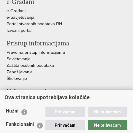
e-Građani
e-Građani
e-Savjetovanja
Portal otvorenih podataka RH
Izvozni portal
Pristup informacijama
Pravo na pristup informacijama
Savjetovanje
Zaštita osobnih podataka
Zapošljavanje
Školovanje
Važne poveznice
Ova stranica upotrebljava kolačiće
Ministarstvo unutarnjih poslova
Sindikati
Nužni
Prihvaćam
Ne prihvaćam
Udruge
Dom zdravlja MUP-a
Funkcionalni
Prihvaćam
Ne prihvaćam
Policijska akademija