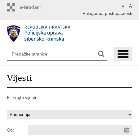
Preskoči
A
A
na
Prilagodba pristupačnosti
glavni
sadržaj
Vijesti
Filtrirajte vijesti:
Od: