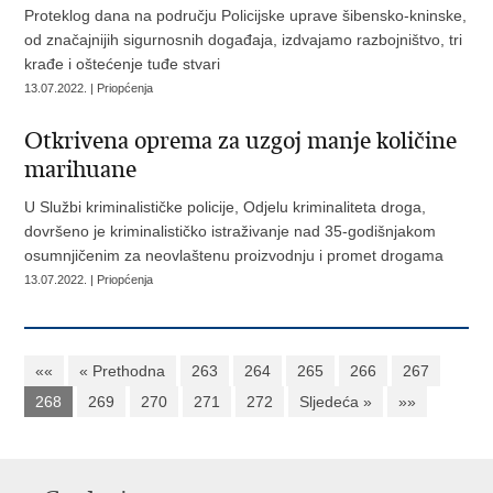
Proteklog dana na području Policijske uprave šibensko-kninske,
od značajnijih sigurnosnih događaja, izdvajamo razbojništvo, tri
krađe i oštećenje tuđe stvari
13.07.2022. | Priopćenja
Otkrivena oprema za uzgoj manje količine
marihuane
U Službi kriminalističke policije, Odjelu kriminaliteta droga,
dovršeno je kriminalističko istraživanje nad 35-godišnjakom
osumnjičenim za neovlaštenu proizvodnju i promet drogama
13.07.2022. | Priopćenja
««
« Prethodna
263
264
265
266
267
268
269
270
271
272
Sljedeća »
»»