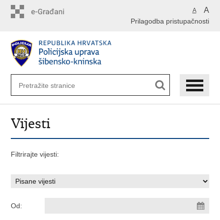
Preskoči
A
A
na
Prilagodba pristupačnosti
glavni
sadržaj
Vijesti
Filtrirajte vijesti:
Od: