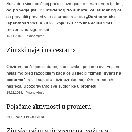
Sukladno višegodišnjoj praksi i ove godine u narednom tjednu,
od ponedjeljka, 19. studenog do subote, 24.
studenog
će
se provoditi preventivno-sigurnosna akcija
„Dani tehničke
ispravnosti vozila 2018
“, koja isključivo ima edukativni i
preventivno-sigurnosni
16.11.2018. | Pisane vijesti
Zimski uvjeti na cestama
Obzirom na činjenicu da se, kao i svake godine u ovo vrijeme,
nalazimo pred razdobljem kada će uslijediti
"zimski uvjeti na
cestama"
, a uzimajući u obzir uzroke najtežih prometnih
nesreća, upozoravamo sve sudionike u prometu
15.11.2018. | Pisane vijesti
Pojačane aktivnosti u prometu
26.10.2018. | Pisane vijesti
Zimsko računanje vremena- vožnja s