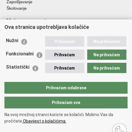
Zapošljavanje
Školovanje
Važne poveznice
Ova stranica upotrebljava kolačiće
Ministarstvo unutarnjih poslova
Sindikati
Nužni
Prihvaćam
Ne prihvaćam
Udruge
Dom zdravlja MUP-a
Funkcionalni
Prihvaćam
Ne prihvaćam
Policijska akademija
Muzej policije
Statistički
Prihvaćam
Ne prihvaćam
Zaklada policijske solidarnosti
Centar za forenzična ispitivanja, istraživanja i vještačenja "Ivan
Vučetić"
Prihvaćam odabrane
Policijske uprave
Prihvaćam sve
Povratak na vrh
Na ovoj mrežnoj stranci koriste se kolačići. Molimo Vas da
Copyright © 2026 Policijska uprava šibensko-kninska.
Uvjeti korištenja
.
pročitate
Obavijest o kolačićima.
Izjava o pristupačnosti
.