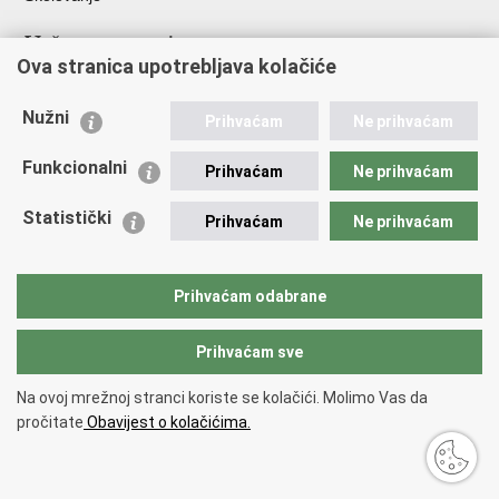
Važne poveznice
Ova stranica upotrebljava kolačiće
Ministarstvo unutarnjih poslova
Sindikati
Nužni
Prihvaćam
Ne prihvaćam
Udruge
Dom zdravlja MUP-a
Funkcionalni
Prihvaćam
Ne prihvaćam
Policijska akademija
Muzej policije
Statistički
Prihvaćam
Ne prihvaćam
Zaklada policijske solidarnosti
Centar za forenzična ispitivanja, istraživanja i vještačenja "Ivan
Vučetić"
Prihvaćam odabrane
Policijske uprave
Prihvaćam sve
Povratak na vrh
Na ovoj mrežnoj stranci koriste se kolačići. Molimo Vas da
Copyright © 2026 Policijska uprava šibensko-kninska.
Uvjeti korištenja
.
pročitate
Obavijest o kolačićima.
Izjava o pristupačnosti
.