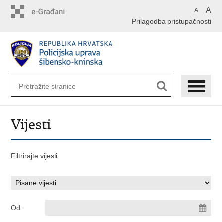
Preskoči
A
A
na
Prilagodba pristupačnosti
glavni
sadržaj
Vijesti
Filtrirajte vijesti:
Od: