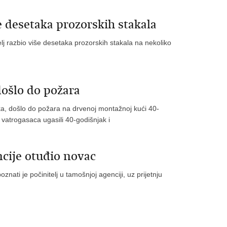
še desetaka prozorskih stakala
telj razbio više desetaka prozorskih stakala na nekoliko
došlo do požara
aka, došlo do požara na drvenoj montažnoj kući 40-
a vatrogasaca ugasili 40-godišnjak i
ncije otuđio novac
znati je počinitelj u tamošnjoj agenciji, uz prijetnju