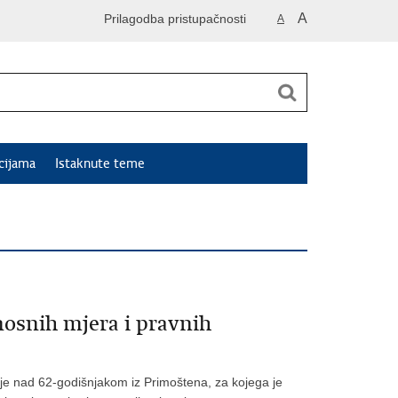
A
Prilagodba pristupačnosti
A
cijama
Istaknute teme
rnosnih mjera i pravnih
anje nad 62-godišnjakom iz Primoštena, za kojega je