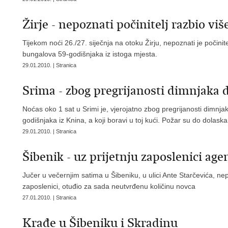
Žirje - nepoznati počinitelj razbio vi
Tijekom noći 26./27. siječnja na otoku Žirju, nepoznati je počini
bungalova 59-godišnjaka iz istoga mjesta.
29.01.2010. | Stranica
Srima - zbog pregrijanosti dimnjaka 
Noćas oko 1 sat u Srimi je, vjerojatno zbog pregrijanosti dimnj
godišnjaka iz Knina, a koji boravi u toj kući. Požar su do dolask
29.01.2010. | Stranica
Šibenik - uz prijetnju zaposlenici age
Jučer u večernjim satima u Šibeniku, u ulici Ante Starčevića, nepo
zaposlenici, otuđio za sada neutvrđenu količinu novca
27.01.2010. | Stranica
Krađe u Šibeniku i Skradinu