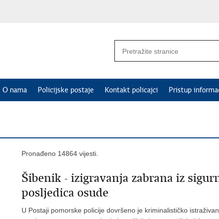
O nama
Policijske postaje
Kontakt policajci
Pristup informa
Pronađeno 14864 vijesti.
Šibenik - izigravanja zabrana iz sigu
posljedica osude
U Postaji pomorske policije dovršeno je kriminalističko istraživ