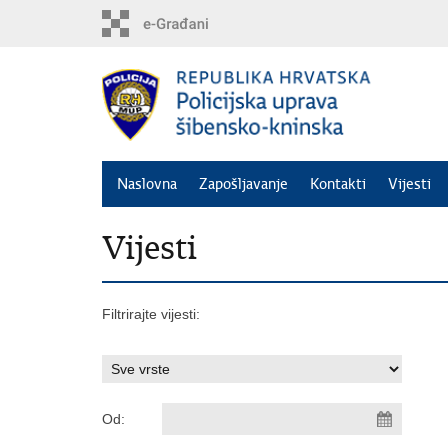
Preskoči
na
glavni
sadržaj
Naslovna
Zapošljavanje
Kontakti
Vijesti
Vijesti
Filtrirajte vijesti:
Od: