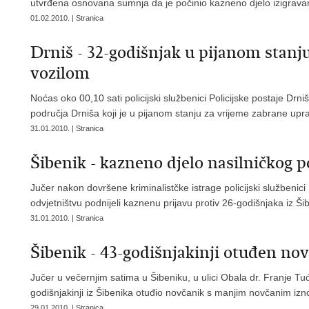
utvrđena osnovana sumnja da je počinio kazneno djelo izigravan
01.02.2010. | Stranica
Drniš - 32-godišnjak u pijanom stanj
vozilom
Noćas oko 00,10 sati policijski službenici Policijske postaje Drn
područja Drniša koji je u pijanom stanju za vrijeme zabrane uprav
31.01.2010. | Stranica
Šibenik - kazneno djelo nasilničkog 
Jučer nakon dovršene kriminalistčke istrage policijski službeni
odvjetništvu podnijeli kaznenu prijavu protiv 26-godišnjaka iz 
31.01.2010. | Stranica
Šibenik - 43-godišnjakinji otuđen no
Jučer u večernjim satima u Šibeniku, u ulici Obala dr. Franje Tu
godišnjakinji iz Šibenika otuđio novčanik s manjim novčanim 
29.01.2010. | Stranica