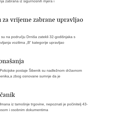
ja zabrana iz sigurnosnih mjera i
u za vrijeme zabrane upravljao
iš su na području Drniša zatekli 32-godišnjaka s
ljanja vozilima „B“ kategorije upravljao
ponašanja
ci Policijske postaje Šibenik su nadležnom državnom
Šibenika,a zbog osnovane sumnje da je
včanik
đmana iz tamošnje trgovine, nepoznati je počinitelj 43-
iznosom i osobnim dokumentima