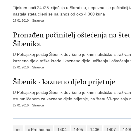
Tijekom noći 24./25. siječnja u Skradinu, nepoznati je počinitelj 
nastala šteta cijeni se na iznos od oko 4 000 kuna
27.01.2010. | Stranica
Pronađen počinitelj oštećenja na štet
Šibenika.
U Policijskoj postaji Šibenik dovršeno je kriminalističko istraž
kazneno djelo teške krađe i kazneno djelo uništenja i oštećenja
27.01.2010. | Stranica
Šibenik - kazneno djelo prijetnje
U Policijskoj postaji Šibenik dovršeno je kriminalističko istraživ
osumnjičenom za kazneno djelo prijetnje, na štetu 63-godišnja 
27.01.2010. | Stranica
««
« Prethodna
1404
1405
1406
1407
140