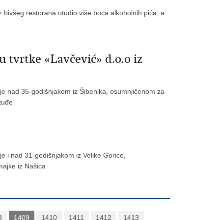
iz bivšeg restorana otuđio više boca alkoholnih pića, a
u tvrtke «Lavčević» d.o.o iz
ivanje nad 35-godišnjakom iz Šibenika, osumnjičenom za
 tuđe
anje i nad 31-godišnjakom iz Velike Gorice,
majke iz Našica
8
1409
1410
1411
1412
1413