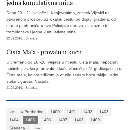
jedna kumulativna mina
Dana 20. i 21. veljače u Konjevratima, zaseok Vljevići na
otvorenom prostoru uz lokalnu cestu, po dojavi građana, od
strane pirotehničara ove Policijske uprave, su izuzete tri
tromblonske i jedna kumulativna mina.
22.02.2010. | Stranica
Čista Mala - provalu u kuću
U vremenu od 16.-20. veljače u mjestu Čista mala, nepoznati
počinitelj izvršio je provalu u kuću vlasništvo 72-godišnjakinje iz
Čista mala, kojom prilikom je otuđio sedam boca rakije i jednu
šteku cigareta. Nastala
21.02.2010. | Stranica
««
« Prethodna
1400
1401
1402
1403
1404
1405
1406
1407
1408
1409
Sljedeća »
»»