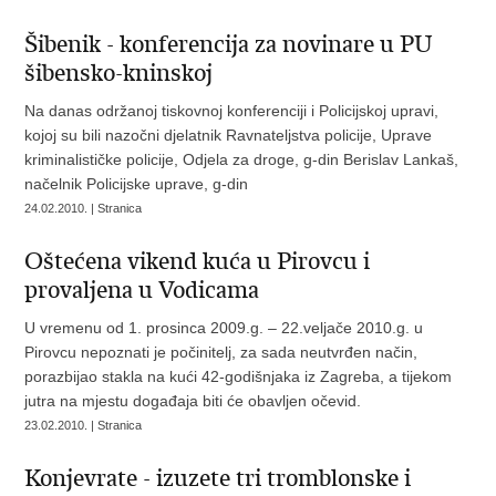
Šibenik - konferencija za novinare u PU
šibensko-kninskoj
Na danas održanoj tiskovnoj konferenciji i Policijskoj upravi,
kojoj su bili nazočni djelatnik Ravnateljstva policije, Uprave
kriminalističke policije, Odjela za droge, g-din Berislav Lankaš,
načelnik Policijske uprave, g-din
24.02.2010. | Stranica
Oštećena vikend kuća u Pirovcu i
provaljena u Vodicama
U vremenu od 1. prosinca 2009.g. – 22.veljače 2010.g. u
Pirovcu nepoznati je počinitelj, za sada neutvrđen način,
porazbijao stakla na kući 42-godišnjaka iz Zagreba, a tijekom
jutra na mjestu događaja biti će obavljen očevid.
23.02.2010. | Stranica
Konjevrate - izuzete tri tromblonske i