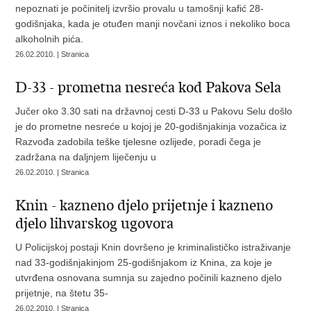
nepoznati je počinitelj izvršio provalu u tamošnji kafić 28-
godišnjaka, kada je otuđen manji novčani iznos i nekoliko boca
alkoholnih pića.
26.02.2010. | Stranica
D-33 - prometna nesreća kod Pakova Sela
Jučer oko 3.30 sati na državnoj cesti D-33 u Pakovu Selu došlo
je do prometne nesreće u kojoj je 20-godišnjakinja vozačica iz
Razvođa zadobila teške tjelesne ozlijede, poradi čega je
zadržana na daljnjem liječenju u
26.02.2010. | Stranica
Knin - kazneno djelo prijetnje i kazneno
djelo lihvarskog ugovora
U Policijskoj postaji Knin dovršeno je kriminalističko istraživanje
nad 33-godišnjakinjom 25-godišnjakom iz Knina, za koje je
utvrđena osnovana sumnja su zajedno počinili kazneno djelo
prijetnje, na štetu 35-
26.02.2010. | Stranica