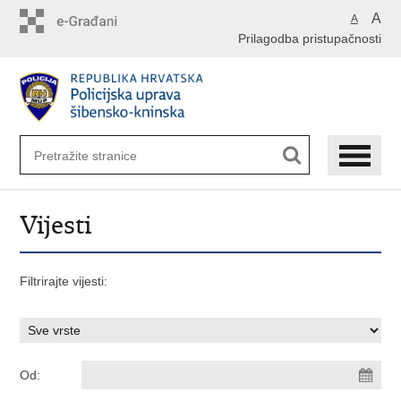
Preskoči
A
A
na
Prilagodba pristupačnosti
glavni
sadržaj
Vijesti
Filtrirajte vijesti:
Od: