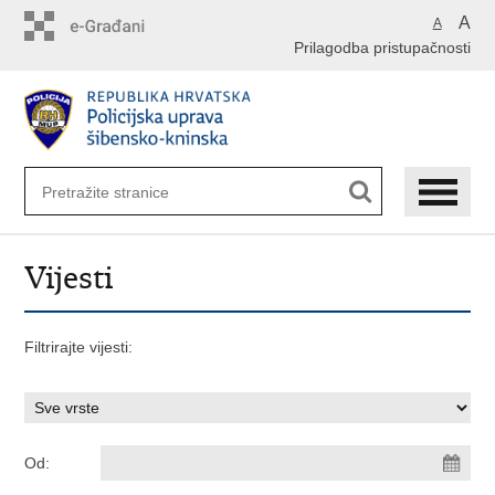
Preskoči
A
A
na
Prilagodba pristupačnosti
glavni
sadržaj
Vijesti
Filtrirajte vijesti:
Od: