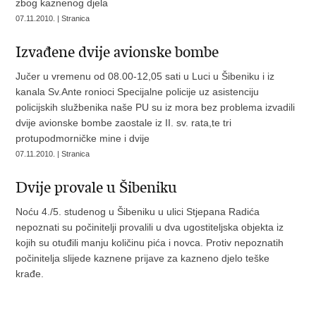
zbog kaznenog djela
07.11.2010. | Stranica
Izvađene dvije avionske bombe
Jučer u vremenu od 08.00-12,05 sati u Luci u Šibeniku i iz
kanala Sv.Ante ronioci Specijalne policije uz asistenciju
policijskih službenika naše PU su iz mora bez problema izvadili
dvije avionske bombe zaostale iz II. sv. rata,te tri
protupodmorničke mine i dvije
07.11.2010. | Stranica
Dvije provale u Šibeniku
Noću 4./5. studenog u Šibeniku u ulici Stjepana Radića
nepoznati su počinitelji provalili u dva ugostiteljska objekta iz
kojih su otuđili manju količinu pića i novca. Protiv nepoznatih
počinitelja slijede kaznene prijave za kazneno djelo teške
krađe.