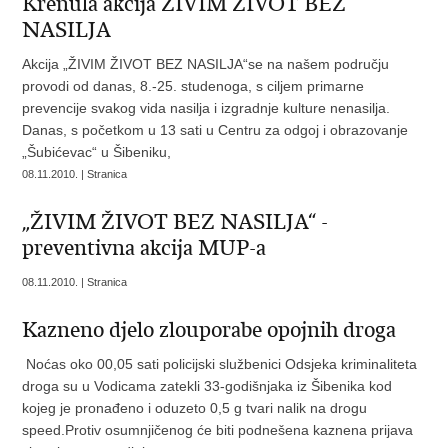
Krenula akcija ŽIVIM ŽIVOT BEZ
NASILJA
Akcija „ŽIVIM ŽIVOT BEZ NASILJA“se na našem području
provodi od danas, 8.-25. studenoga, s ciljem primarne
prevencije svakog vida nasilja i izgradnje kulture nenasilja.
Danas, s početkom u 13 sati u Centru za odgoj i obrazovanje
„Šubićevac“ u Šibeniku,
08.11.2010. | Stranica
„ŽIVIM ŽIVOT BEZ NASILJA“ -
preventivna akcija MUP-a
08.11.2010. | Stranica
Kazneno djelo zlouporabe opojnih droga
Noćas oko 00,05 sati policijski službenici Odsjeka kriminaliteta
droga su u Vodicama zatekli 33-godišnjaka iz Šibenika kod
kojeg je pronađeno i oduzeto 0,5 g tvari nalik na drogu
speed.Protiv osumnjičenog će biti podnešena kaznena prijava