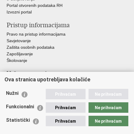
Portal otvorenih podataka RH
Izvozni portal
Pristup informacijama
Pravo na pristup informacijama
Savjetovanje
Zaštita osobnih podataka
Zapošljavanje
Školovanje
Važne poveznice
Ova stranica upotrebljava kolačiće
Ministarstvo unutarnjih poslova
Sindikati
Nužni
Prihvaćam
Ne prihvaćam
Udruge
Dom zdravlja MUP-a
Funkcionalni
Prihvaćam
Ne prihvaćam
Policijska akademija
Muzej policije
Statistički
Prihvaćam
Ne prihvaćam
Zaklada policijske solidarnosti
Centar za forenzična ispitivanja, istraživanja i vještačenja "Ivan