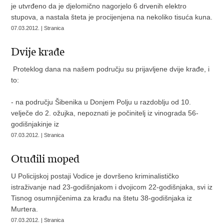
je utvrđeno da je djelomično nagorjelo 6 drvenih elektro
stupova, a nastala šteta je procijenjena na nekoliko tisuća kuna.
07.03.2012. | Stranica
Dvije krađe
Proteklog dana na našem području su prijavljene dvije krađe, i
to:
- na području Šibenika u Donjem Polju u razdoblju od 10.
velječe do 2. ožujka, nepoznati je počinitelj iz vinograda 56-
godišnjakinje iz
07.03.2012. | Stranica
Otuđili moped
U Policijskoj postaji Vodice je dovršeno kriminalističko
istraživanje nad 23-godišnjakom i dvojicom 22-godišnjaka, svi iz
Tisnog osumnjičenima za krađu na štetu 38-godišnjaka iz
Murtera.
07.03.2012. | Stranica