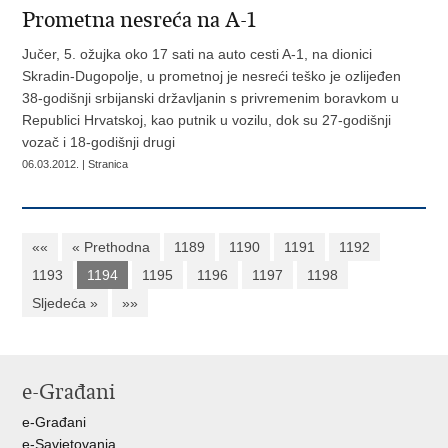
Prometna nesreća na A-1
Jučer, 5. ožujka oko 17 sati na auto cesti A-1, na dionici
Skradin-Dugopolje, u prometnoj je nesreći teško je ozlijeđen
38-godišnji srbijanski državljanin s privremenim boravkom u
Republici Hrvatskoj, kao putnik u vozilu, dok su 27-godišnji
vozač i 18-godišnji drugi
06.03.2012. | Stranica
««
« Prethodna
1189
1190
1191
1192
1193
1194
1195
1196
1197
1198
Sljedeća »
»»
e-Građani
e-Građani
e-Savjetovanja