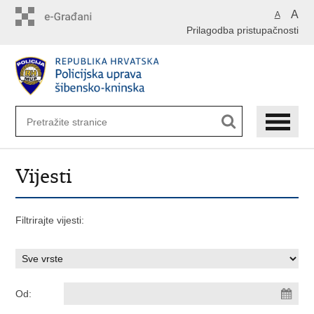
Preskoči
A
A
na
Prilagodba pristupačnosti
glavni
sadržaj
Vijesti
Filtrirajte vijesti:
Od: