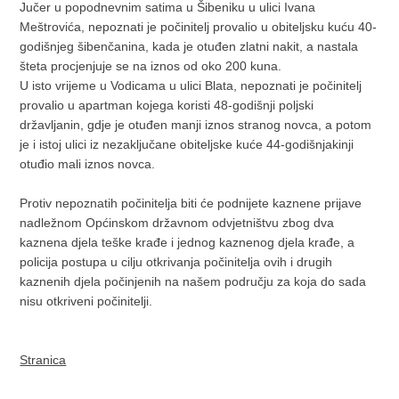
Jučer u popodnevnim satima u Šibeniku u ulici Ivana
Meštrovića, nepoznati je počinitelj provalio u obiteljsku kuću 40-
godišnjeg šibenčanina, kada je otuđen zlatni nakit, a nastala
šteta procjenjuje se na iznos od oko 200 kuna.
U isto vrijeme u Vodicama u ulici Blata, nepoznati je počinitelj
provalio u apartman kojega koristi 48-godišnji poljski
državljanin, gdje je otuđen manji iznos stranog novca, a potom
je i istoj ulici iz nezaključane obiteljske kuće 44-godišnjakinji
otuđio mali iznos novca.
Protiv nepoznatih počinitelja biti će podnijete kaznene prijave
nadležnom Općinskom državnom odvjetništvu zbog dva
kaznena djela teške krađe i jednog kaznenog djela krađe, a
policija postupa u cilju otkrivanja počinitelja ovih i drugih
kaznenih djela počinjenih na našem području za koja do sada
nisu otkriveni počinitelji.
Stranica