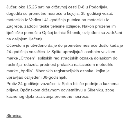
Jučer, oko 15.25 sati na državnoj cesti D-8 u Podorljaku
dogodila se prometne nesreće u kojoj s, 38-godišnji vozač
motocikla iz Vodica i 41-godišnja putnica na motociklu iz
Zagreba, zadobili teške tjelesne ozlijede. Nakon pružene im
liječničke pomoći u Općoj bolnici Šibenik, ozlijeđeni su zadržani
na daljnjem liječenju.
Očevidom je utvrđeno da je do prometne nesreće došlo kada je
24-godišnja vozačica iz Splita upravljajući osobnim vozilom
marke „Citroen“, splitskih registracijskih oznaka dolaskom do
raskrižja oduzela prednost prolaska nailazećem motociklu,
marke „Aprilia“, šibenskih registracijskih oznaka, kojim je
upravljao ozlijeđeni 38-godišnjak.
Protiv 24-godišnje vozačice iz Splita biti će podnijeta kaznena
prijava Općinskom državnom odvjetništvu u Šibeniku, zbog
kaznenog djela izazivanja prometne nesreće.
Stranica