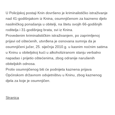
U Policijskoj postaji Knin dovršeno je kriminalističko istraživanje
nad 41-godišnjakom iz Knina, osumnjičenom za kazneno djelo
nasilničkog ponašanja u obitelji, na štetu svojih 66-godišnjih
roditelja i 31-godišnjeg brata, svi iz Knina.
Provedenim kriminalističkim istraživanjem, po zaprimljenoj
prijavi od oštećenih, utvrđena je osnovana sumnja da je
osumnjičeni jučer, 25. siječnja 2010.g. u kasnim noćnim satima
u Kninu u obiteljskoj kući u alkoholiziranom stanju verbalno
napadao i prijetio oštećenima, zbog odranije narušenih
obiteljskih odnosa.
Protiv osumnjičenog biti će podnijeta kaznena prijava
Općinskom državnom odvjetništvu u Kninu, zbog kaznenog
djela za koje je osumnjičen.
Stranica