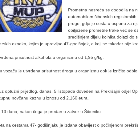
Prometna nesreća se dogodila na na
automobilom šibenskih registarskih
pruge, gdje je cesta u usponu za nj
obilježene prometne trake već se daj
središnjem dijelu kolnika dolazi do s
skih oznaka, kojim je upravljao 47-godišnjak, a koji se također nije k
vrđena prisutnost alkohola u organizmu od 1,95 g/kg.
em vozaču je utvrđena prisutnost droga u organizmu dok je izričito odbio
e uz optužni prijedlog, danas, 5.listopada doveden na Prekršajni odjel Op
ukupnu novčanu kaznu u iznosu od 2.160 eura.
 13 dana, nakon čega je predan u zatvor u Šibeniku.
ta na cestama 47- godišnjaku je izdana obavijest o počinjenom prekrša