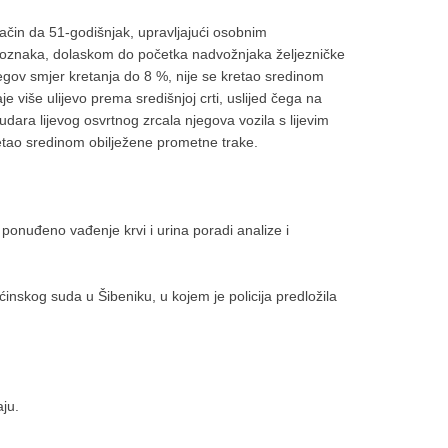
čin da 51-godišnjak, upravljajući osobnim
 oznaka, dolaskom do početka nadvožnjaka željezničke
egov smjer kretanja do 8 %, nije se kretao sredinom
e više ulijevo prema središnjoj crti, uslijed čega na
udara lijevog osvrtnog zrcala njegova vozila s lijevim
retao sredinom obilježene prometne trake.
 ponuđeno vađenje krvi i urina poradi analize i
ćinskog suda u Šibeniku, u kojem je policija predložila
ju.