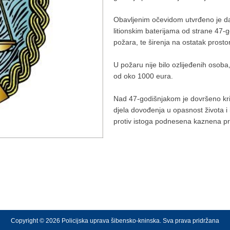
Obavljenim očevidom utvrđeno je da
litionskim baterijama od strane 47-g
požara, te širenja na ostatak prostor
U požaru nije bilo ozlijeđenih osoba
od oko 1000 eura.
Nad 47-godišnjakom je dovršeno kri
djela dovođenja u opasnost života i
protiv istoga podnesena kaznena pr
Copyright © 2026 Policijska uprava šibensko-kninska. Sva prava pridržana