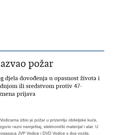
zazvao požar
 djela dovođenja u opasnost života i
njom ili sredstvom protiv 47-
znena prijava
Vodicama izbio je požar u prizemlju obiteljske kuće,
izgorio razni namještaj, elektronički materijal i alat. U
trogasaca JVP Vodice i DVD Vodice s dva vozila.