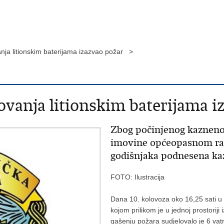
anja litionskim baterijama izazvao požar >
ovanja litionskim baterijama i
Zbog počinjenog kaznenog
imovine općeopasnom rad
godišnjaka podnesena ka
FOTO: Ilustracija
Dana 10. kolovoza oko 16,25 sati u 
kojom prilikom je u jednoj prostoriji 
gašenju požara sudjelovalo je 6 va