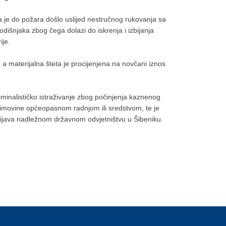
 je do požara došlo uslijed nestručnog rukovanja sa
odišnjaka zbog čega dolazi do iskrenja i izbijanja
ije.
, a materijalna šteta je procijenjena na novčani iznos
minalističko istraživanje zbog počinjenja kaznenog
 imovine općeopasnom radnjom ili sredstvom, te je
ijava nadležnom državnom odvjetništvu u Šibeniku.