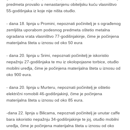
predmeta provalio u nenastanjenu obiteljsku kuću vlasništvo
55-godišnjaka iz koje nije ništa otuđio.
- dana 18. lipnja u Promini, nepoznati počinitelj je s ograđenog
zemljišta uporabom podesnog predmeta oštetio metalna
ogradana vrata vlasništvo 77-godišnjakinje, čime je počinjena
materijalna šteta u iznosu od oko 50 eura
- dana 20. lipnja u Srimi, nepoznati počinitelj je iskoristio
nepažnju 27-godišnjaka te mu iz okolopojasne torbice, otuđio
mobilni uređja, čime je počinjena materijalna šteta u iznosu od
oko 900 eura.
- dana 20. lipnja u Murteru, nepoznati počinitelj je oštetio
električni romobili 46-godišnjakinji, čime je počinjena
materijalna šteta u iznosu od oko 85 eura.
-dana 22. lipnja u Bilicama, nepoznati počinitelj je unutar caffe
bara iskoristio nepažnju 34-godišnjakinje te joj, otuđio mobilni
uređja, čime je počinjena materijalna šteta u iznosu od oko