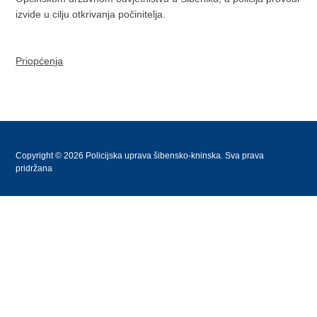
izvide u cilju otkrivanja počinitelja.
Priopćenja
Copyright © 2026 Policijska uprava šibensko-kninska. Sva prava
pridržana