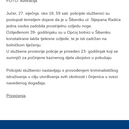
FOTO: ilustracija
Jučer, 27. siječnja oko 18, 59 sati policijski službenici su
postupali temeljem dojave da je u Šibeniku ul. Stjepana Radića
jedna osoba zadobila prostrijelnu ozljedu noge.
Ozlijeđenom 39- godišnjaku su u Općoj bolnici u Šibeniku
konstatirane lakše tjelesne ozljede, te je isti zadržan na
bolničkom liječenju.
U službene prostorije policije je priveden 23- godišnjak koji se
sumnjiči za počinjene kaznenog djela ubojstvo u pokušaju.
Policijski službenici nastavljaju s provođenjem kriminalističkog
istraživanja u cilju utvrđivanja svih okolnosti i činjenica u svezi
navedenog događaja.
Priopćenja