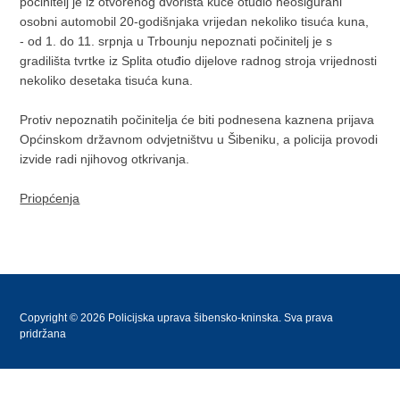
počinitelj je iz otvorenog dvorišta kuće otuđio neosigurani
osobni automobil 20-godišnjaka vrijedan nekoliko tisuća kuna,
- od 1. do 11. srpnja u Trbounju nepoznati počinitelj je s
gradilišta tvrtke iz Splita otuđio dijelove radnog stroja vrijednosti
nekoliko desetaka tisuća kuna.
Protiv nepoznatih počinitelja će biti podnesena kaznena prijava
Općinskom državnom odvjetništvu u Šibeniku, a policija provodi
izvide radi njihovog otkrivanja.
Priopćenja
Copyright © 2026 Policijska uprava šibensko-kninska. Sva prava
pridržana