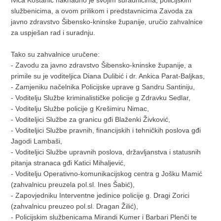
Ivica Kostanić naknadno je svojim suradnicima, policijskim
službenicima, a ovom prilikom i predstavnicima Zavoda za
javno zdravstvo Šibensko-kninske županije, uručio zahvalnice
za uspješan rad i suradnju.
Tako su zahvalnice uručene:
- Zavodu za javno zdravstvo Šibensko-kninske županije, a
primile su je voditeljica Diana Dulibić i dr. Ankica Parat-Baljkas,
- Zamjeniku načelnika Policijske uprave g Sandru Santiniju,
- Voditelju Službe kriminalističke policije g Zdravku Sedlar,
- Voditelju Službe policije g Krešimiru Nimac,
- Voditeljici Službe za granicu gđi Blaženki Živković,
- Voditeljici Službe pravnih, financijskih i tehničkih poslova gđi
Jagodi Lambaši,
- Voditeljici Službe upravnih poslova, državljanstva i statusnih
pitanja stranaca gđi Katici Mihaljević,
- Voditelju Operativno-komunikacijskog centra g Jošku Mamić
(zahvalnicu preuzela pol.sl. Ines Šabić),
- Zapovjedniku Interventne jedinice policije g. Dragi Zorici
(zahvalnicu preuzeo pol.sl. Dragan Žilić),
- Policijskim službenicama Mirandi Kumer i Barbari Plenči te