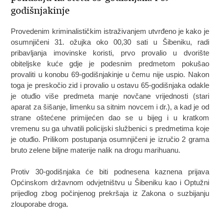
godišnjakinje
Provedenim kriminalističkim istraživanjem utvrđeno je kako je
osumnjičeni 31. ožujka oko 00,30 sati u Šibeniku, radi
pribavljanja imovinske koristi, prvo provalio u dvorište
obiteljske kuće gdje je podesnim predmetom pokušao
provaliti u konobu 69-godišnjakinje u čemu nije uspio. Nakon
toga je preskočio zid i provalio u ostavu 65-godišnjaka odakle
je otuđio više predmeta manje novčane vrijednosti (stari
aparat za šišanje, limenku sa sitnim novcem i dr.), a kad je od
strane oštećene primijećen dao se u bijeg i u kratkom
vremenu su ga uhvatili policijski službenici s predmetima koje
je otuđio. Prilikom postupanja osumnjičeni je izručio 2 grama
bruto zelene biljne materije nalik na drogu marihuanu.
Protiv 30-godišnjaka će biti podnesena kaznena prijava
Općinskom državnom odvjetništvu u Šibeniku kao i Optužni
prijedlog zbog počinjenog prekršaja iz Zakona o suzbijanju
zlouporabe droga.