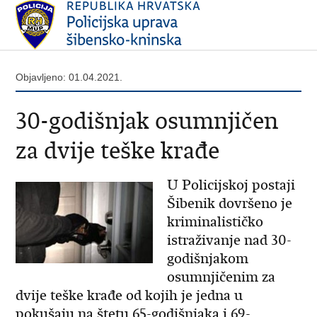
Objavljeno: 01.04.2021.
30-godišnjak osumnjičen
za dvije teške krađe
U Policijskoj postaji
Šibenik dovršeno je
kriminalističko
istraživanje nad 30-
godišnjakom
osumnjičenim za
dvije teške krađe od kojih je jedna u
pokušaju na štetu 65-godišnjaka i 69-