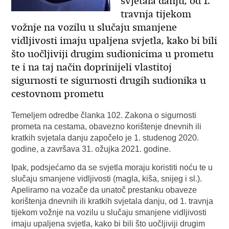
svjetala danju, od 1.
travnja tijekom
vožnje na vozilu u slučaju smanjene
vidljivosti imaju upaljena svjetla, kako bi bili
što uočljiviji drugim sudionicima u prometu
te i na taj način doprinijeli vlastitoj
sigurnosti te sigurnosti drugih sudionika u
cestovnom prometu
Temeljem odredbe članka 102. Zakona o sigurnosti
prometa na cestama, obavezno korištenje dnevnih ili
kratkih svjetala danju započelo je 1. studenog 2020.
godine, a završava 31. ožujka 2021. godine.
Ipak, podsjećamo da se svjetla moraju koristiti noću te u
slučaju smanjene vidljivosti (magla, kiša, snijeg i sl.).
Apeliramo na vozače da unatoč prestanku obaveze
korištenja dnevnih ili kratkih svjetala danju, od 1. travnja
tijekom vožnje na vozilu u slučaju smanjene vidljivosti
imaju upaljena svjetla, kako bi bili što uočljiviji drugim