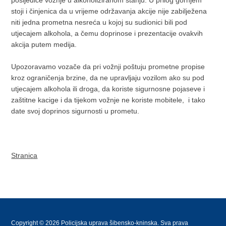
posljedice vožnje u alkoholiziranom stanju. U prilog gornjem
stoji i činjenica da u vrijeme održavanja akcije nije zabilježena
niti jedna prometna nesreća u kojoj su sudionici bili pod
utjecajem alkohola, a čemu doprinose i prezentacije ovakvih
akcija putem medija.
Upozoravamo vozače da pri vožnji poštuju prometne propise
kroz ograničenja brzine, da ne upravljaju vozilom ako su pod
utjecajem alkohola ili droga, da koriste sigurnosne pojaseve i
zaštitne kacige i da tijekom vožnje ne koriste mobitele, i tako
date svoj doprinos sigurnosti u prometu.
Stranica
Copyright © 2026 Policijska uprava šibensko-kninska. Sva prava