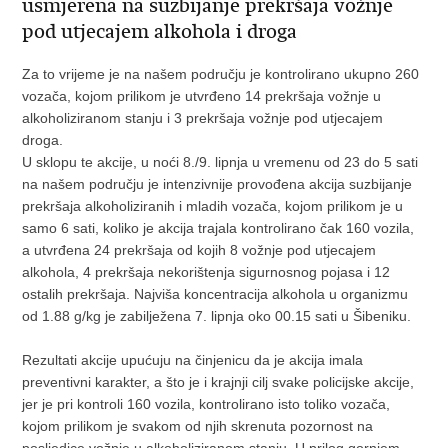
usmjerena na suzbijanje prekršaja vožnje
pod utjecajem alkohola i droga
Za to vrijeme je na našem području je kontrolirano ukupno 260
vozača, kojom prilikom je utvrđeno 14 prekršaja vožnje u
alkoholiziranom stanju i 3 prekršaja vožnje pod utjecajem
droga.
U sklopu te akcije, u noći 8./9. lipnja u vremenu od 23 do 5 sati
na našem području je intenzivnije provođena akcija suzbijanje
prekršaja alkoholiziranih i mladih vozača, kojom prilikom je u
samo 6 sati, koliko je akcija trajala kontrolirano čak 160 vozila,
a utvrđena 24 prekršaja od kojih 8 vožnje pod utjecajem
alkohola, 4 prekršaja nekorištenja sigurnosnog pojasa i 12
ostalih prekršaja. Najviša koncentracija alkohola u organizmu
od 1.88 g/kg je zabilježena 7. lipnja oko 00.15 sati u Šibeniku.
Rezultati akcije upućuju na činjenicu da je akcija imala
preventivni karakter, a što je i krajnji cilj svake policijske akcije,
jer je pri kontroli 160 vozila, kontrolirano isto toliko vozača,
kojom prilikom je svakom od njih skrenuta pozornost na