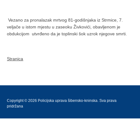
Vezano za pronalazak mrtvog 81-godišnjaka iz Strmice, 7.
veljače u istom mjestu u zaseoku Živkovići, obavljenom je
obdukcijom utvrđeno da je toplinski šok uzrok njegove smrti.
Stranica
Copyright © 2026 Policijska uprava šibensko-kninska. Sva prava
pridržana